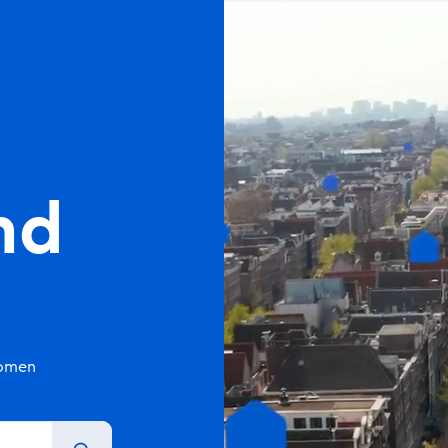
nd
komen